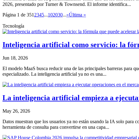
2026, presentado por Turner & Townsend. El informe identifica...
Página 1 de 35
1
2
3
4
5
...
10
20
30
...
»
Última »
Tecnología
Inteligencia artificial como servicio: la 
Jun 18, 2026
El modelo MaaS busca reducir una de las principales barreras para que l
especializado. La inteligencia artificial ya no es una...
La inteligencia artificial empieza a ejecut
May 26, 2026
Datos muestran que los usuarios ya no están usando la IA solo para cons
herramienta de consulta para convertirse en una capa...